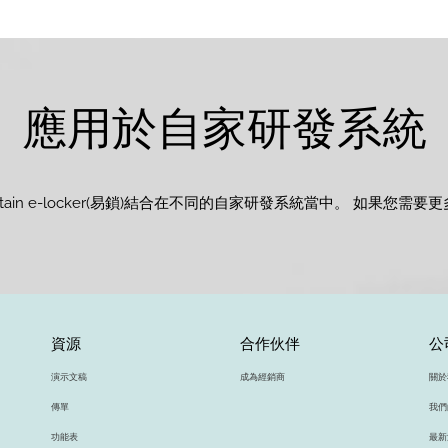
應用於自家研發系統
ain e-locker(易鎖)結合在不同的自家研發系統當中。 如果您
資源
合作伙伴
公
演示文稿
成為經銷商
關於
傳單
我們
功能表
最新